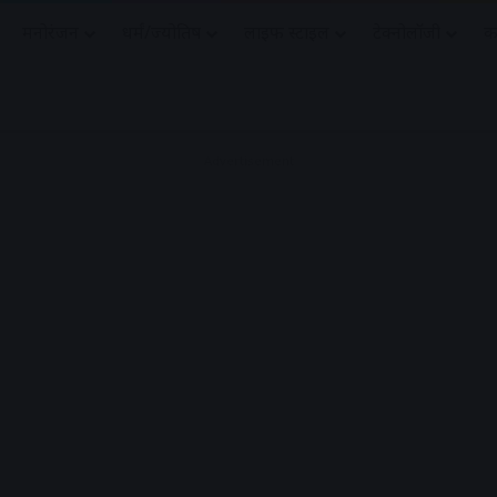
मनोरंजन
धर्मं/ज्योतिष
लाइफ स्टाइल
टेक्नोलॉजी
क
Advertisement