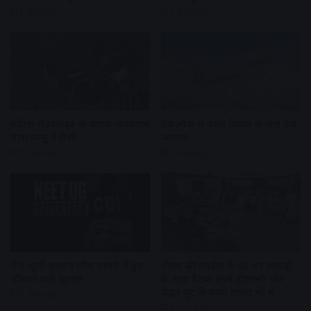
1 day ago
1 day ago
बारिश-लैंडस्लाइड के कारण अमरनाथ
टेकऑफ से पहले विमान से आई तेज
यात्रा जम्मू में रोकी
आवाज
1 day ago
1 day ago
नीट-यूजी प्रश्नपत्र लीक मामले में हुए
पीएम की एनडीए के 45 नए सांसदों
चौंकाने वाले खुलासे
के साथ बैठक इनमें टीएमसी और
उद्धव गुट के बागी सांसद भी थे
1 day ago
1 day ago