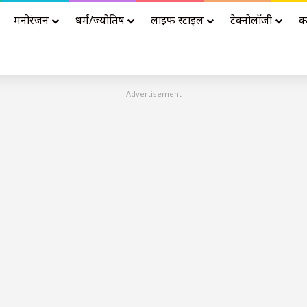
मनोरंजन
धर्मं/ज्योतिष
लाइफ स्टाइल
टेक्नोलॉजी
क
Advertisement