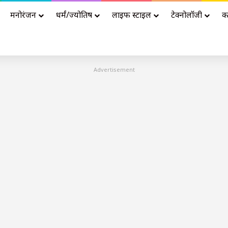
मनोरंजन
धर्मं/ज्योतिष
लाइफ स्टाइल
टेक्नोलॉजी
क
Advertisement