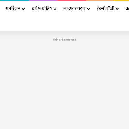
मनोरंजन
धर्मं/ज्योतिष
लाइफ स्टाइल
टेक्नोलॉजी
क
Advertisement