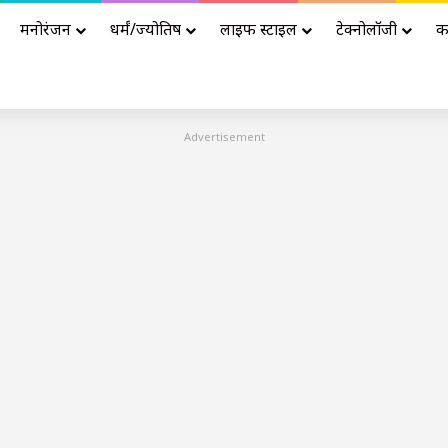
मनोरंजन
धर्मं/ज्योतिष
लाइफ स्टाइल
टेक्नोलॉजी
क
Advertisement