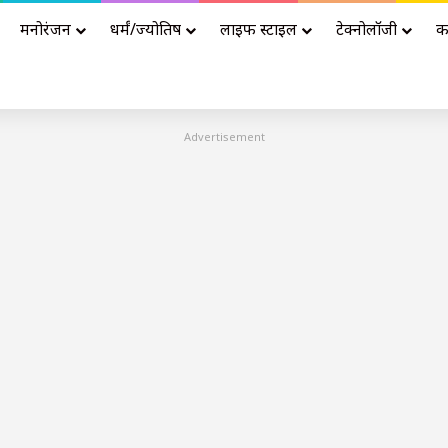
मनोरंजन
धर्मं/ज्योतिष
लाइफ स्टाइल
टेक्नोलॉजी
क
Advertisement