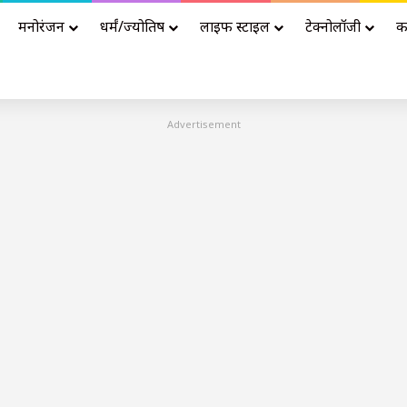
मनोरंजन
धर्मं/ज्योतिष
लाइफ स्टाइल
टेक्नोलॉजी
क
Advertisement