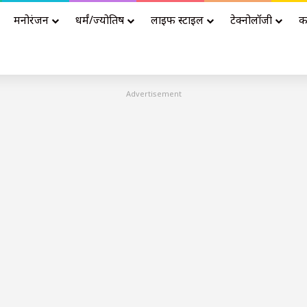
मनोरंजन
धर्मं/ज्योतिष
लाइफ स्टाइल
टेक्नोलॉजी
क
Advertisement