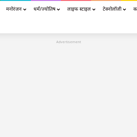
मनोरंजन
धर्मं/ज्योतिष
लाइफ स्टाइल
टेक्नोलॉजी
क
Advertisement