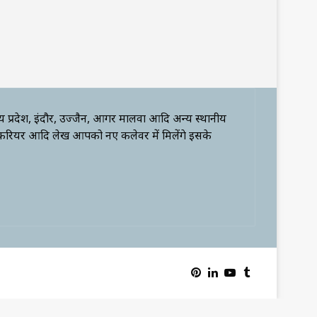
्य प्रदेश, इंदौर, उज्जैन, आगर मालवा आदि अन्य स्थानीय
 करियर आदि लेख आपको नए कलेवर में मिलेंगे इसके
Pinterest
LinkedIn
YouTube
Tumblr