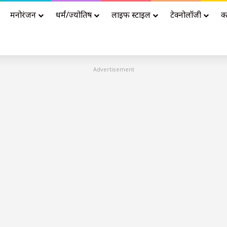
मनोरंजन
धर्मं/ज्योतिष
लाइफ स्टाइल
टेक्नोलॉजी
क
Advertisement