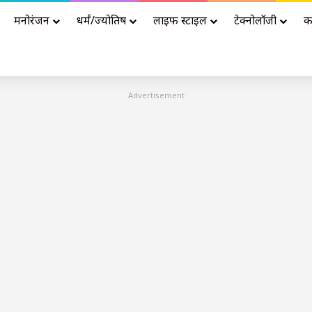
मनोरंजन
धर्मं/ज्योतिष
लाइफ स्टाइल
टेक्नोलॉजी
क
Advertisement