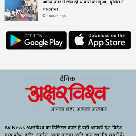
आनंद नगर में खेल रहे थे पासे का जुआ , पुलिस ने
धरदबोचा
2 hours ago
AV News
अक्षरविश्व का डिजिटल वर्जन हैं यहाँ आपको देश-विदेश,
मध्य प्रदेश, इंदौर, उज्जैन, आगर मालवा आदि अन्य स्थानीय ख़बरों के