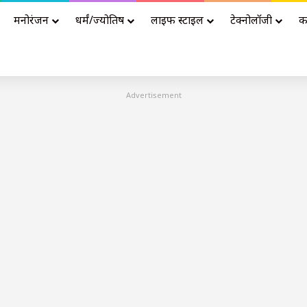
मनोरंजन
धर्मं/ज्योतिष
लाइफ स्टाइल
टेक्नोलॉजी
क
Advertisement