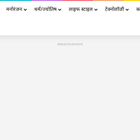
मनोरंजन
धर्मं/ज्योतिष
लाइफ स्टाइल
टेक्नोलॉजी
क
Advertisement