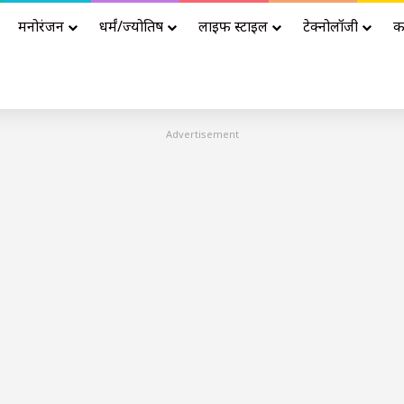
मनोरंजन
धर्मं/ज्योतिष
लाइफ स्टाइल
टेक्नोलॉजी
क
Advertisement