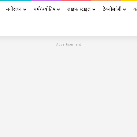
मनोरंजन
धर्मं/ज्योतिष
लाइफ स्टाइल
टेक्नोलॉजी
क
Advertisement