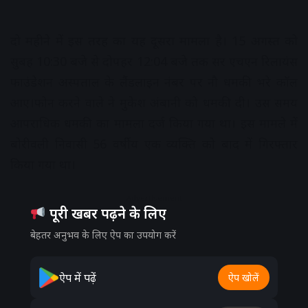
दो महीने में इस तरह का यह दूसरा मामला है। 15 अगस्त को
सुबह 10:30 बजे से दोपहर 12:04 बजे तक सर एचएन रिलायंस
फाउंडेशन अस्पताल के लैंडलाइन नंबर पर नौ धमकी भरे कॉल
आए।फोन करने वाले ने मुकेश अंबानी को धमकी दी। उस समय
आपराधिक धमकी का मामला दर्ज किया गया था। इस मामले में
बोरीवली निवासी 56 वर्षीय एक व्यक्ति को बाद में गिरफ्तार
किया गया था।
Advertisement
पूरी खबर पढ़ने के लिए
बेहतर अनुभव के लिए ऐप का उपयोग करें
ऐप में पढ़ें
ऐप खोलें