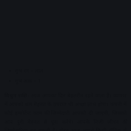
शुभ रंग – लाल
शुभ अंक – 1
मिथुन राशि-
आज आपका दिन बेहतरीन रहने वाला है। व्यापार
में आपको कम मेहनत के उपरांत भी अच्छा लाभ होगा। कंपनी में
कोई इम्पोर्टेन्ट काम की जिम्मेदारी आपको दी जाएगी, जिसको
आप पूरी मेहनत से पूरा करेंगे। आपके निजी जीवन की
जिम्मेदारियां बढ़ सकती हैं। दोस्त आज आपसे किसी टॉपिक में