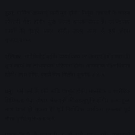
तुला:
धार्मिक आस्थाएं फलीभूत होंगी। निर्मूल शंकाओं के कारण
परेशानी पैदा होगी। सुख आनंद कारक समय है। लाभदायक
कार्यों की चेष्टाएं प्रबल होंगी। अल्प लाभ से हर्ष होगा।
शुभांक-३-५-६
वृश्चिक:
मनोविनोद बढ़ेेंगे। व्ययाधिक्य का अवसर आ सकता है।
शुभ कार्यों का लाभदायक परिणाम होगा। कामकाज की अधिकता
रहेगी। लाभ होगा, पुराने मित्र मिलेंगे। शुभांक-३-८-९
धनु:
धर्म कर्म के प्रति रूचि जागृत होगी। मानसिक व शारीरिक
शिथिलता पैदा होगा। श्रेष्ठजनों की सहानुभूति होगी। रुका हुआ
लाभ प्राप्त हो सकता है। पूर्व नियोजित कार्यक्रम सफलता पूर्व
संपन्न होंगे। शुभांक-६-७-९
मकर:
किसी से कहासुनी ना हो यही ध्यान रखें। लाभकारी