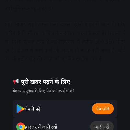
तपोभूमि तक पहुंच रहे है।
यहां आकर सही रास्ता पता चलता है,तो शहर में आने के लिए
करीब 8 किमी का अधिक सफर तय करना पड़ता है। मताना में
जो दिशा सूचक लगा है,वह ट्राइएंगल से करीब 300-350 मीटर
दूर है। देवास से आने वाले को अव्वल तो नजर नहीं आता है। बोर्ड
पर भी इंदौर रोड़ की रास्ते को उज्जैन दर्शाया गया है।
Advertisement
पूरी खबर पढ़ने के लिए
बेहतर अनुभव के लिए ऐप का उपयोग करें
ऐप में पढ़ें
ऐप खोलें
ब्राउज़र में जारी रखें
जारी रखें