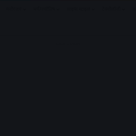
मनोरंजन
धर्मं/ज्योतिष
लाइफ स्टाइल
टेक्नोलॉजी
क
Advertisement