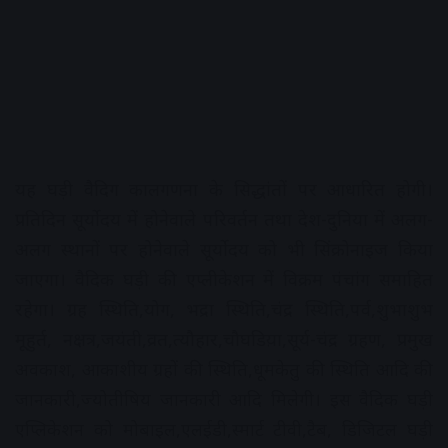
यह घड़ी वैदिग कालगणना के सिद्धांतों पर आधारित होगी।
प्रतिदिन सूर्योदय में होनेवाले परिवर्तन तथा देश-दुनिया में अलग-
अलग स्थानों पर होनेवाले सूर्योदय को भी सिंक्रोनाइज किया
जाएगा। वैदिक घड़ी की एप्लीकेशन में विक्रम पंचांग समाहित
रहेगा। ग्रह स्थिति,योग, भद्रा स्थिति,चंद्र स्थिति,पर्व,शुभाशुभ
मूहुर्त, नक्षत्र,जयंती,व्रत,त्यौहार,चौघडिय़ा,सूर्य-चंद्र ग्रहण, प्रमुख
अवकाश, आकाशीय ग्रहों की स्थिति,धूमकेतु की स्थिति आदि की
जानकारी,ज्योतीषिय जानकारी आदि मिलेगी। इस वैदिक घड़ी
एप्लिकेशन को मोबाइल,एलईडी,स्मार्ट टीवी,टैब, डिजिटल घड़ी