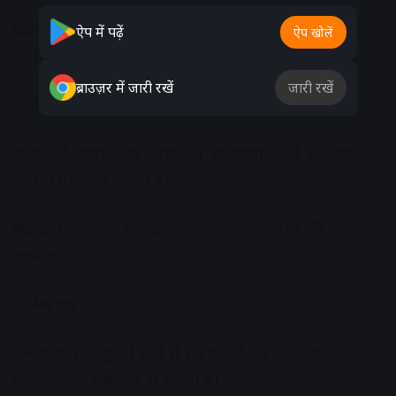
बचाव:
पर्याप्त पानी और तरल पदार्थों का सेवन करें तथा स्कैल्प
ऐप में पढ़ें
ऐप खोलें
की नियमित सफाई रखें।
ब्राउज़र में जारी रखें
जारी रखें
2. डैंड्रफ:
गर्मियों में फंगस और यीस्ट की सक्रियता बढऩे से डैंड्रफ की
समस्या गंभीर हो सकती है।
बचाव:
एंटी-डैंड्रफ शैंपू का उपयोग करें और सिर की त्वचा को
साफ रखें।
3. तेज धूप
लंबे समय तक धूप में रहने से सन एलर्जी और अत्यधिक पसीने के
कारण स्कैल्प प्रभावित हो सकता है।