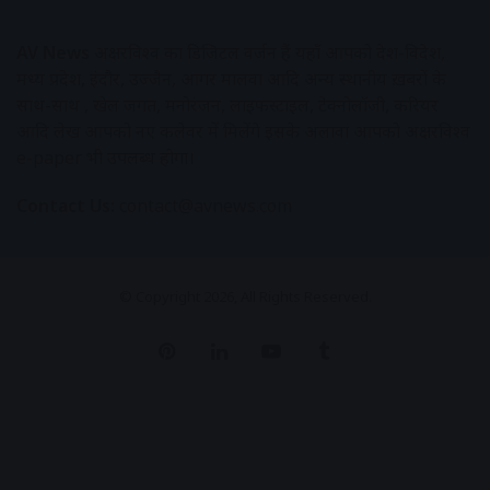
AV News
अक्षरविश्व का डिजिटल वर्जन हैं यहाँ आपको देश-विदेश,
मध्य प्रदेश, इंदौर, उज्जैन, आगर मालवा आदि अन्य स्थानीय ख़बरों के
साथ-साथ , खेल जगत, मनोरंजन, लाइफस्टाइल, टेक्नोलॉजी, करियर
आदि लेख आपको नए कलेवर में मिलेंगे इसके अलावा आपको अक्षरविश्व
e-paper भी उपलब्ध होगा।
Contact Us:
contact@avnews.com
© Copyright 2026, All Rights Reserved.
Pinterest
LinkedIn
YouTube
Tumblr