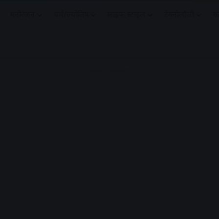
मनोरंजन
धर्मं/ज्योतिष
लाइफ स्टाइल
टेक्नोलॉजी
क
Advertisement