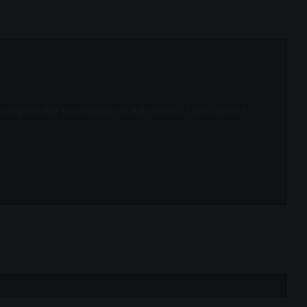
ollapsed due to landslides in Anni town of Kullu district.
jkyuwoDuJ