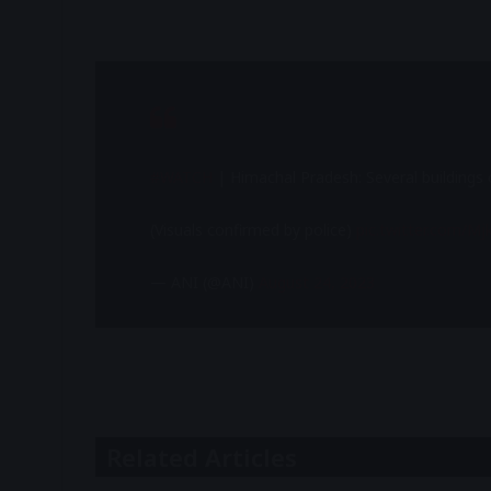
#WATCH
| Himachal Pradesh: Several buildings c
(Visuals confirmed by police)
pic.twitter.com/M
— ANI (@ANI)
August 24, 2023
Related Articles