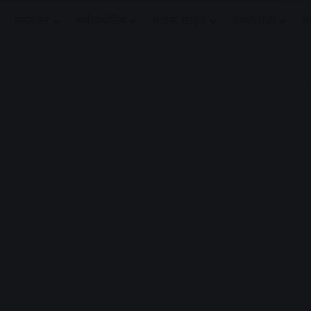
मनोरंजन
धर्मं/ज्योतिष
लाइफ स्टाइल
टेक्नोलॉजी
क
Advertisement