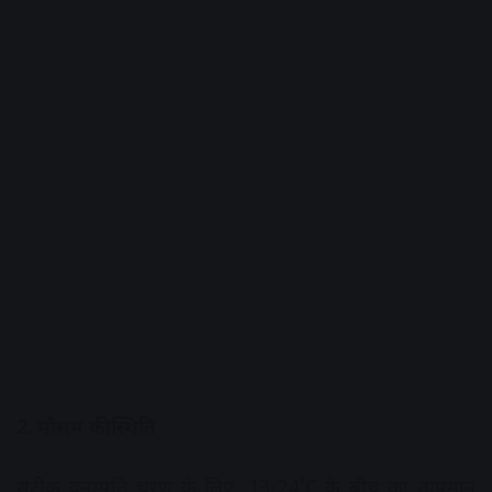
2. मौसम की स्थिति
सटीक वनस्पति चरण के लिए, 13-24˚C के बीच का तापमान