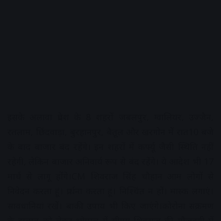
इसके अलावा प्रदेश के 8 शहरों जबलपुर, ग्वालियर, उज्जैन,
रतलाम, छिंदवाड़ा, बुरहानपुर, बैतूल और खरगाेन में रात10 बजे
के बाद बाजार बंद रहेंगे। इन शहरों में कर्फ्यू जैसी स्थिति नहीं
रहेगी, लेकिन बाजार अनिवार्य रूप से बंद रहेेंगे। ये आदेश भी 17
मार्च से लागू होंगे।
CM शिवराज सिंह चौहान आम लोगों से
निवेदन करता हूं। प्रार्थना करता हूं। निश्चिंत न हों। मास्क लगाएं।
सावधानियां रखें। बाकी उपाय भी किए जाएंगे।कोरोना संक्रमण
के हालात को लेकर भोपाल में सीएम शिवराज की मौजूदगी में