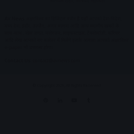
AV News
अक्षरविश्व का डिजिटल वर्जन हैं यहाँ आपको देश-विदेश,
मध्य प्रदेश, इंदौर, उज्जैन, आगर मालवा आदि अन्य स्थानीय ख़बरों के
साथ-साथ , खेल जगत, मनोरंजन, लाइफस्टाइल, टेक्नोलॉजी, करियर
आदि लेख आपको नए कलेवर में मिलेंगे इसके अलावा आपको अक्षरविश्व
e-paper भी उपलब्ध होगा।
Contact Us:
contact@avnews.com
© Copyright 2026, All Rights Reserved.
Pinterest
LinkedIn
YouTube
Tumblr