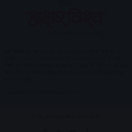
AV News
अक्षरविश्व का डिजिटल वर्जन हैं यहाँ आपको देश-विदेश, मध्य
प्रदेश, इंदौर, उज्जैन, आगर मालवा आदि अन्य स्थानीय ख़बरों के साथ-
साथ , खेल जगत, मनोरंजन, लाइफस्टाइल, टेक्नोलॉजी, करियर आदि लेख
आपको नए कलेवर में मिलेंगे इसके अलावा आपको अक्षरविश्व e-paper
भी उपलब्ध होगा।
Contact Us:
contact@avnews.com
© Copyright 2026, All Rights Reserved.
Pinterest
LinkedIn
YouTube
Tumblr