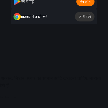
ऐप में पढ़ें
ऐप खोलें
ब्राउज़र में जारी रखें
जारी रखें
षण, शक्कर, मिष्ठान, श्रंगार का सामान आदि खरीदना चाहिए. मान्यता
ती हैं.
dvertisement