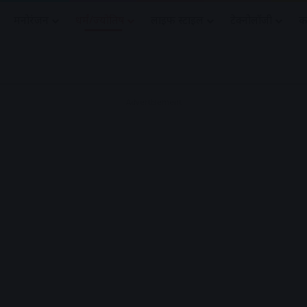
मनोरंजन
धर्मं/ज्योतिष
लाइफ स्टाइल
टेक्नोलॉजी
क
Advertisement