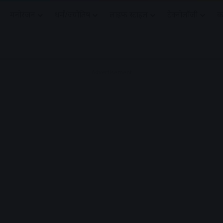
मनोरंजन
धर्मं/ज्योतिष
लाइफ स्टाइल
टेक्नोलॉजी
क
Advertisement