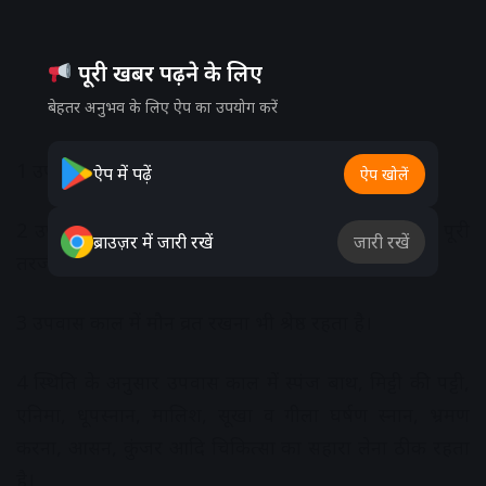
पूरी खबर पढ़ने के लिए
बेहतर अनुभव के लिए ऐप का उपयोग करें
1 उपवास के बीच सुबह-शाम प्राणायाम करना ठीक रहता है।
ऐप में पढ़ें
ऐप खोलें
2 उपवास काल में शारीरिक और मानसिक आराम को भी पूरी
ब्राउज़र में जारी रखें
जारी रखें
तरजीह देनी चाहिए।
3 उपवास काल में मौन व्रत रखना भी श्रेष्ठ रहता है।
4 स्थिति के अनुसार उपवास काल में स्पंज बाथ, मिट्टी की पट्टी,
एनिमा, धूपस्नान, मालिश, सूखा व गीला घर्षण स्नान, भ्रमण
करना, आसन, कुंजर आदि चिकित्सा का सहारा लेना ठीक रहता
है।