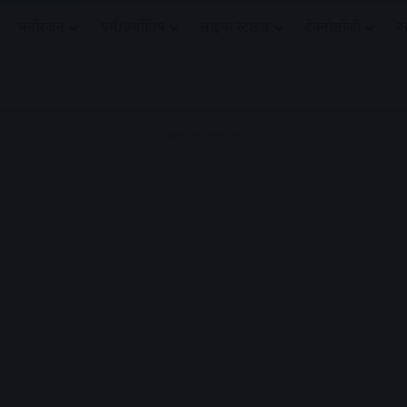
मनोरंजन
धर्मं/ज्योतिष
लाइफ स्टाइल
टेक्नोलॉजी
क
Advertisement