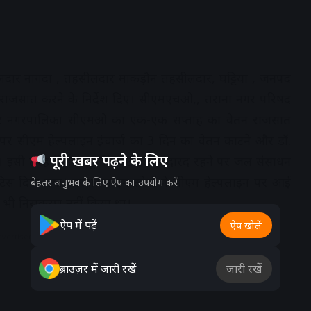
लदार नागदा , तहसीलदार माकड़ौन तहसीलदार, घट्टिया , जनपद
 राजसात करने के निर्देश दिए। सीएमएचओ,, तराना नगर परिषद
 नगरपालिका सीएमओ का एक-एक सप्ताह का वेतन राजसात
े पर सीएम हेल्पलाइन इंचार्ज का 3 दिन का वेतन काटने और डॉ.
पूरी खबर पढ़ने के लिए
दिए। इसी तरह बिना अनुमति बैठक से नदारद रहने पर जल संसाधन
ोटिस दिया गया। दरअसल इन लोगों ने सीएम हेल्पलाइन पर आई
बेहतर अनुभव के लिए ऐप का उपयोग करें
द भी निराकरण नहीं किया था।
ऐप में पढ़ें
ऐप खोलें
dvertisement
ब्राउज़र में जारी रखें
जारी रखें