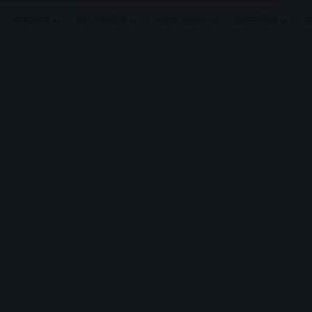
मनोरंजन
धर्मं/ज्योतिष
लाइफ स्टाइल
टेक्नोलॉजी
क
Advertisement