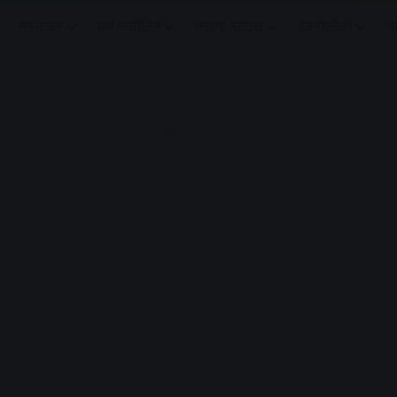
मनोरंजन
धर्मं/ज्योतिष
लाइफ स्टाइल
टेक्नोलॉजी
क
Advertisement