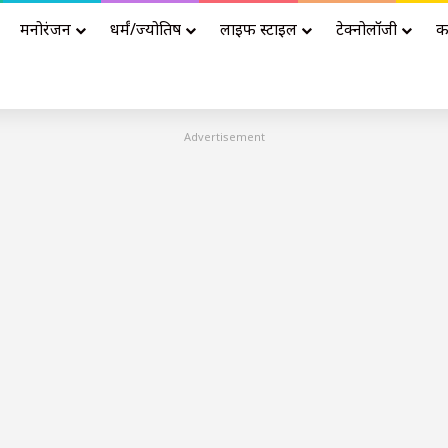
मनोरंजन
धर्मं/ज्योतिष
लाइफ स्टाइल
टेक्नोलॉजी
क
Advertisement