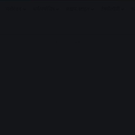
मनोरंजन
धर्मं/ज्योतिष
लाइफ स्टाइल
टेक्नोलॉजी
क
Advertisement