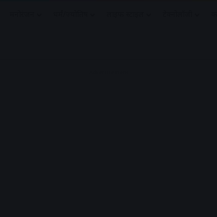
मनोरंजन
धर्मं/ज्योतिष
लाइफ स्टाइल
टेक्नोलॉजी
क
Advertisement