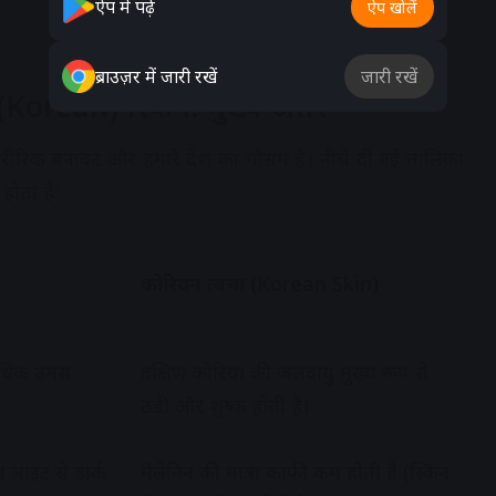
ऐप में पढ़ें
ऐप खोलें
ब्राउज़र में जारी रखें
जारी रखें
Korean) स्किन: मुख्य अंतर
ारीरिक बनावट और हमारे देश का मौसम है। नीचे दी गई तालिका
होता है:
कोरियन त्वचा (Korean Skin)
यधिक उमस
दक्षिण कोरिया की जलवायु मुख्य रूप से
ठंडी और शुष्क होती है।
न लाइट से डार्क
मेलेनिन की मात्रा काफी कम होती है (स्किन