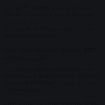
Vivo V40e 5G smartphone में आपको 6.78 इंच की
FHD+ AMOLED डिस्प्ले दिया जायेगा।जो 120Hz रिफ्रेश रेट
के साथ आएगा।जिसका मतलब है कि आपको मिलेगा स्मूद
यूआई अनुभव और शानदार विजुअल क्वालिटी – चाहे आप
वीडियो देख रहे हों या गेम खेल रहे हों।
Vivo V40e 5G smartphone बैटरी
और फास्ट चार्जिंग
Vivo V40e 5G smartphone के बैटरी की बात करे तो
आपको ये phone में
5000mAh
की बैटरी दी जाएगी।जो पूरे
दिन आपका साथ निभाएगी।साथ ही ये phone 44W फास्ट
चार्जिंग को सपोर्ट करेगा।
Vivo V40e 5G smartphone कीमत