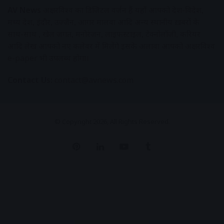
AV News
अक्षरविश्व का डिजिटल वर्जन हैं यहाँ आपको देश-विदेश,
मध्य प्रदेश, इंदौर, उज्जैन, आगर मालवा आदि अन्य स्थानीय ख़बरों के
साथ-साथ , खेल जगत, मनोरंजन, लाइफस्टाइल, टेक्नोलॉजी, करियर
आदि लेख आपको नए कलेवर में मिलेंगे इसके अलावा आपको अक्षरविश्व
e-paper भी उपलब्ध होगा।
Contact Us:
contact@avnews.com
© Copyright 2026, All Rights Reserved.
Pinterest
LinkedIn
YouTube
Tumblr