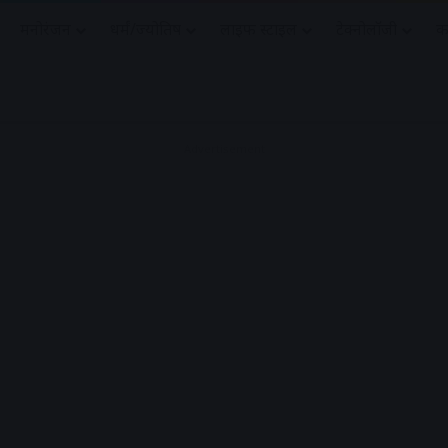
मनोरंजन
धर्मं/ज्योतिष
लाइफ स्टाइल
टेक्नोलॉजी
क
Advertisement