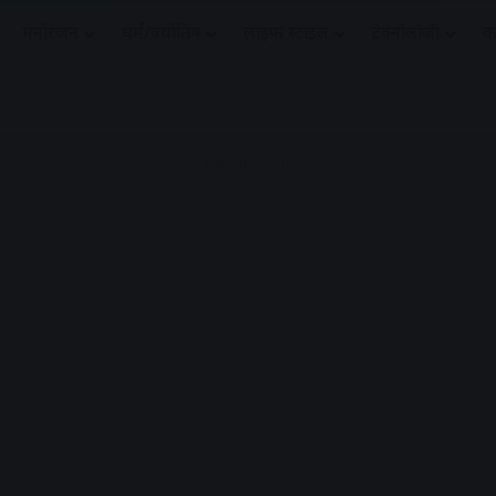
मनोरंजन
धर्मं/ज्योतिष
लाइफ स्टाइल
टेक्नोलॉजी
क
Advertisement