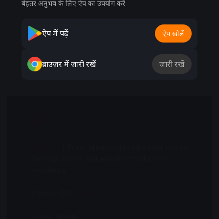
बेहतर अनुभव के लिए ऐप का उपयोग करें
ऐप में पढ़ें
ऐप खोलें
ब्राउज़र में जारी रखें
जारी रखें
#WATCH
| Prime Minister Narendra Modi unveils
the logo, theme and website of India’s G20
Presidency.
(Source: DD)
pic.twitter.com/s2tLSPHQCu
— ANI (@ANI)
November 8, 2022