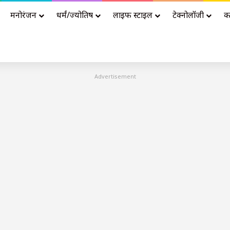
मनोरंजन
धर्मं/ज्योतिष
लाइफ स्टाइल
टेक्नोलॉजी
क
Advertisement