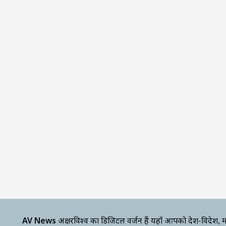
AV News
अक्षरविश्व का डिजिटल वर्जन हैं यहाँ आपको देश-विदेश, म