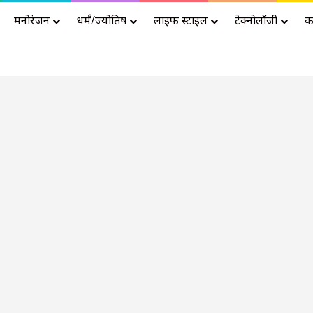
मनोरंजन
धर्मं/ज्योतिष
लाइफ स्टाइल
टेक्नोलॉजी
क
Advertisement