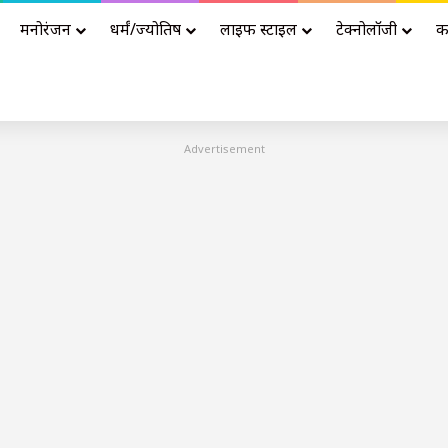
मनोरंजन
धर्मं/ज्योतिष
लाइफ स्टाइल
टेक्नोलॉजी
क
Advertisement