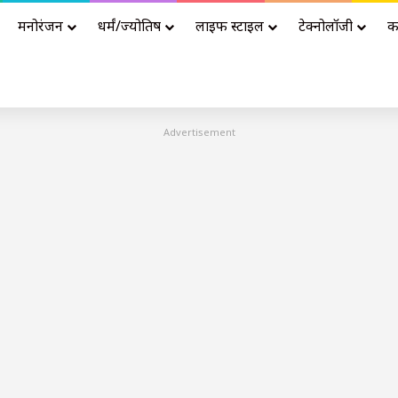
मनोरंजन
धर्मं/ज्योतिष
लाइफ स्टाइल
टेक्नोलॉजी
क
Advertisement