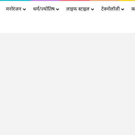
मनोरंजन
धर्मं/ज्योतिष
लाइफ स्टाइल
टेक्नोलॉजी
क
Advertisement