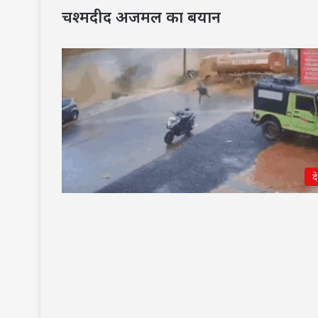
चश्मदीद अजमल का बयान
द