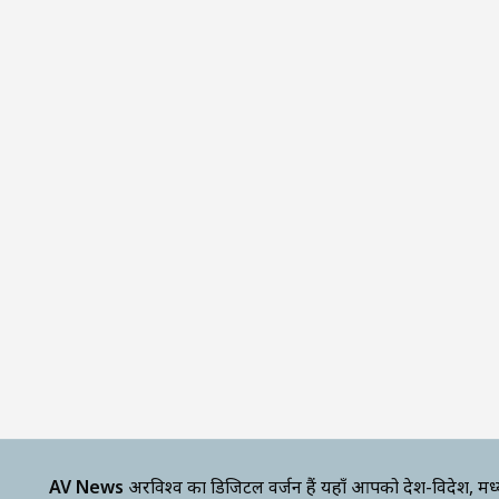
AV News
अक्षरविश्व का डिजिटल वर्जन हैं यहाँ आपको देश-विदेश, मध