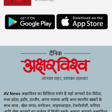
AV News
अक्षरविश्व का डिजिटल वर्जन हैं यहाँ आपको देश-विदेश,
मध्य प्रदेश, इंदौर, उज्जैन, आगर मालवा आदि अन्य स्थानीय ख़बरों के
साथ-साथ , खेल जगत, मनोरंजन, लाइफस्टाइल, टेक्नोलॉजी, करियर
आदि लेख आपको नए कलेवर में मिलेंगे इसके अलावा आपको अक्षरविश्व