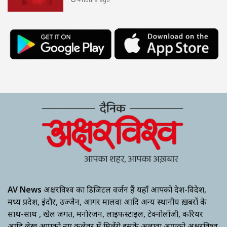
AV News
अक्षरविश्व का डिजिटल वर्जन हैं यहाँ आपको देश-विदेश,
मध्य प्रदेश, इंदौर, उज्जैन, आगर मालवा आदि अन्य स्थानीय ख़बरों के
साथ-साथ , खेल जगत, मनोरंजन, लाइफस्टाइल, टेक्नोलॉजी, करियर
आदि लेख आपको नए कलेवर में मिलेंगे इसके अलावा आपको अक्षरविश्व